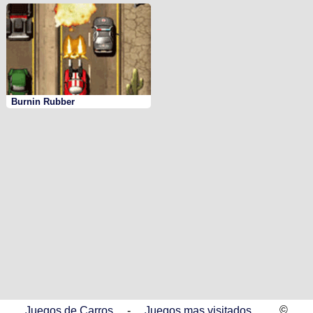
Burnin Rubber
©
Juegos de Carros
-
Juegos mas visitados