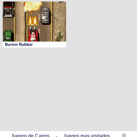
Burnin Rubber
©
Juegos de Carros
-
Juegos mas visitados